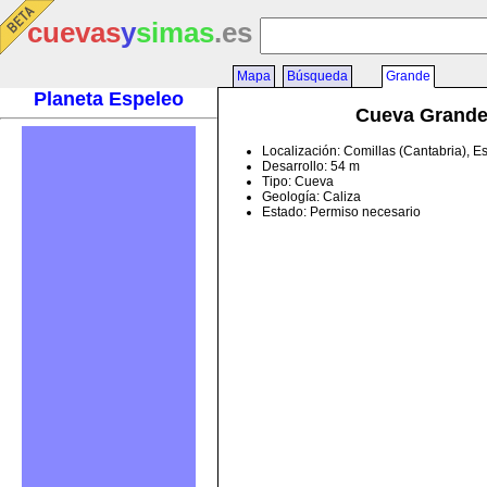
cuevas
y
simas
.es
Mapa
Búsqueda
Grande
Planeta Espeleo
Cueva Grand
Localización: Comillas (Cantabria), 
Desarrollo: 54 m
Tipo: Cueva
Geología: Caliza
Estado: Permiso necesario