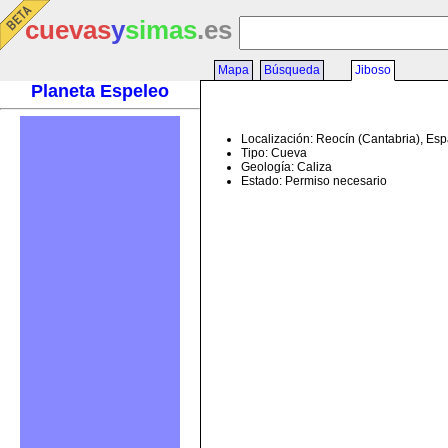
cuevas
y
simas
.es
Mapa
Búsqueda
Jiboso
Planeta Espeleo
Localización: Reocín (Cantabria), Es
Tipo: Cueva
Geología: Caliza
Estado: Permiso necesario