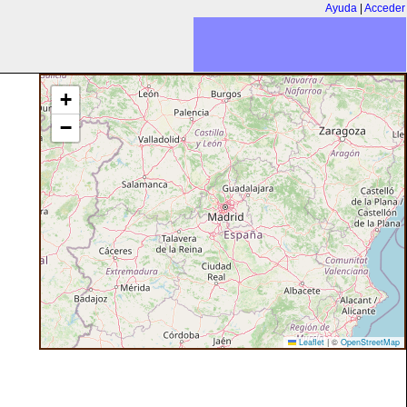
Ayuda
|
Acceder
+
−
Leaflet
|
©
OpenStreetMap