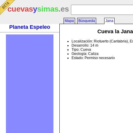
cuevas
y
simas
.es
Mapa
Búsqueda
Jana
Planeta Espeleo
Cueva la Jana
Localización: Riotuerto (Cantabria), 
Desarrollo: 14 m
Tipo: Cueva
Geología: Caliza
Estado: Permiso necesario