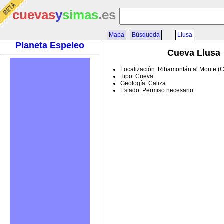
cuevas
y
simas
.es
Mapa
Búsqueda
Llusa
Planeta Espeleo
Cueva Llusa
Localización: Ribamontán al Monte (
Tipo: Cueva
Geología: Caliza
Estado: Permiso necesario