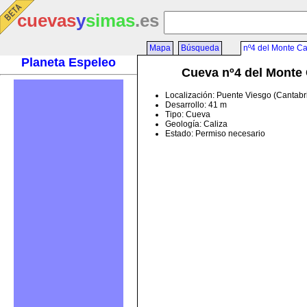
cuevas
y
simas
.es
Mapa
Búsqueda
nº4 del Monte Cas
Planeta Espeleo
Cueva nº4 del Monte 
Localización: Puente Viesgo (Cantabr
Desarrollo: 41 m
Tipo: Cueva
Geología: Caliza
Estado: Permiso necesario