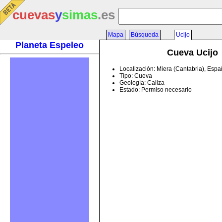
cuevas
y
simas
.es
Mapa
Búsqueda
Ucijo
Planeta Espeleo
Cueva Ucijo
Localización: Miera (Cantabria), Esp
Tipo: Cueva
Geología: Caliza
Estado: Permiso necesario