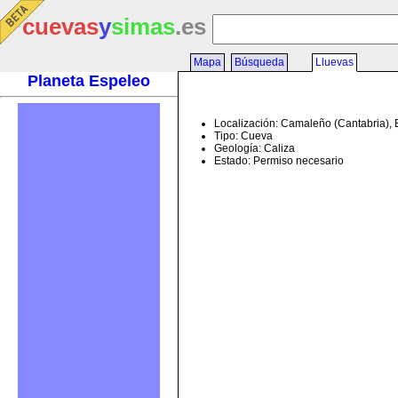
cuevas
y
simas
.es
Mapa
Búsqueda
Lluevas
Planeta Espeleo
Localización: Camaleño (Cantabria),
Tipo: Cueva
Geología: Caliza
Estado: Permiso necesario