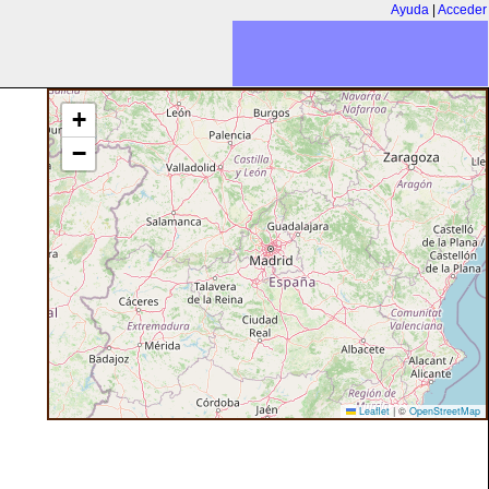
Ayuda
|
Acceder
+
−
Leaflet
|
©
OpenStreetMap