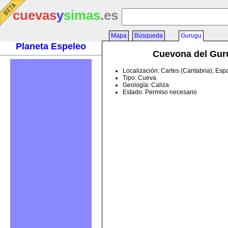
cuevas
y
simas
.es
Mapa
Búsqueda
Gurugu
Planeta Espeleo
Cuevona del Gur
Localización: Cartes (Cantabria), Es
Tipo: Cueva
Geología: Caliza
Estado: Permiso necesario