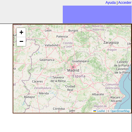
Ayuda
|
Acceder
+
−
Leaflet
|
©
OpenStreetMap