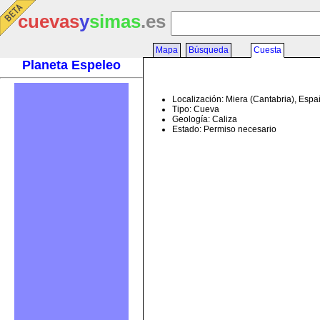
cuevas
y
simas
.es
Mapa
Búsqueda
Cuesta
Planeta Espeleo
Localización: Miera (Cantabria), Esp
Tipo: Cueva
Geología: Caliza
Estado: Permiso necesario