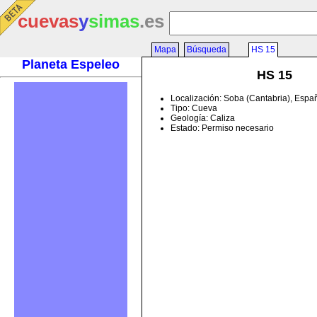
cuevas
y
simas
.es
Mapa
Búsqueda
HS 15
Planeta Espeleo
HS 15
Localización: Soba (Cantabria), Espa
Tipo: Cueva
Geología: Caliza
Estado: Permiso necesario