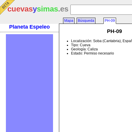
cuevas
y
simas
.es
Mapa
Búsqueda
PH-09
Planeta Espeleo
PH-09
Localización: Soba (Cantabria), Espa
Tipo: Cueva
Geología: Caliza
Estado: Permiso necesario