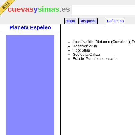
cuevas
y
simas
.es
Mapa
Búsqueda
Peñacoba
Planeta Espeleo
Localización: Riotuerto (Cantabria), 
Desnivel: 22 m
Tipo: Sima
Geología: Caliza
Estado: Permiso necesario