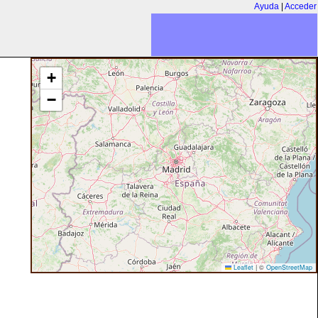
Ayuda
|
Acceder
+
−
Leaflet
|
©
OpenStreetMap