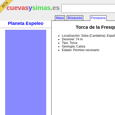
cuevas
y
simas
.es
Mapa
Búsqueda
Fresquera
Planeta Espeleo
Torca de la Fresq
Localización: Soba (Cantabria), Espa
Desnivel: 74 m
Tipo: Torca
Geología: Caliza
Estado: Permiso necesario