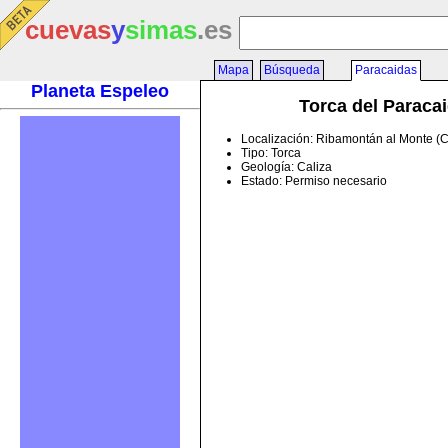
cuevas
y
simas
.es
Mapa
Búsqueda
Paracaidas
Planeta Espeleo
Torca del Paraca
Localización: Ribamontán al Monte (
Tipo: Torca
Geología: Caliza
Estado: Permiso necesario