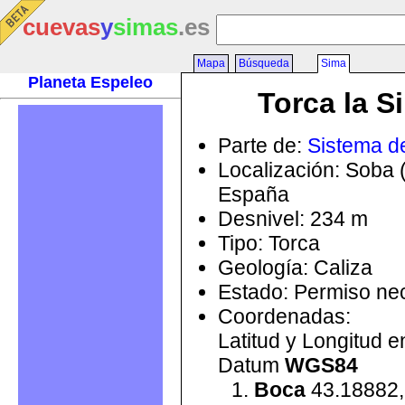
cuevas
y
simas
.es
Mapa
Búsqueda
Sima
Planeta Espeleo
Torca la S
Parte de:
Sistema d
Localización: Soba 
España
Desnivel: 234 m
Tipo: Torca
Geología: Caliza
Estado: Permiso ne
Coordenadas:
Latitud y Longitud 
Datum
WGS84
Boca
43.18882,