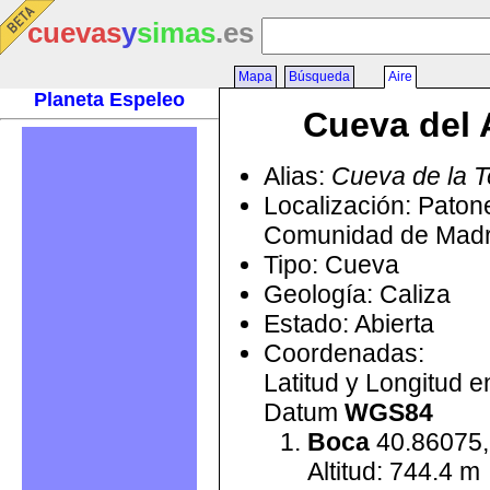
cuevas
y
simas
.es
Mapa
Búsqueda
Aire
Planeta Espeleo
Cueva del 
Alias:
Cueva de la T
Localización: Paton
Comunidad de Madr
Tipo: Cueva
Geología: Caliza
Estado: Abierta
Coordenadas:
Latitud y Longitud 
Datum
WGS84
Boca
40.86075,
Altitud: 744.4 m