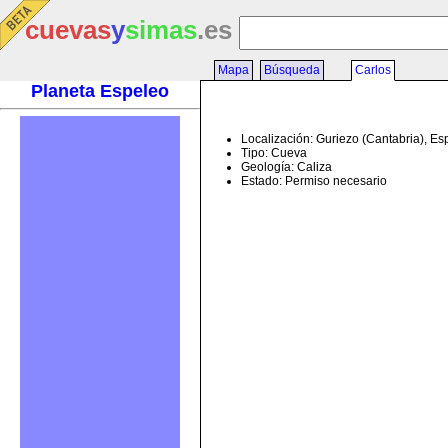
cuevas
y
simas
.es
Mapa
Búsqueda
Carlos
Planeta Espeleo
Localización: Guriezo (Cantabria), E
Tipo: Cueva
Geología: Caliza
Estado: Permiso necesario