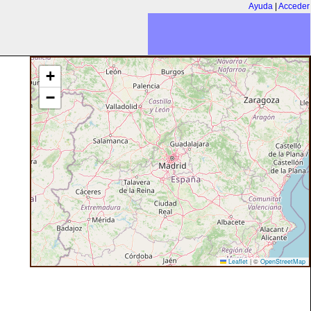
Ayuda
|
Acceder
+
−
Leaflet
|
©
OpenStreetMap