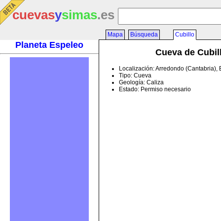
cuevas
y
simas
.es
Mapa
Búsqueda
Cubillo
Planeta Espeleo
Cueva de Cubil
Localización: Arredondo (Cantabria),
Tipo: Cueva
Geología: Caliza
Estado: Permiso necesario