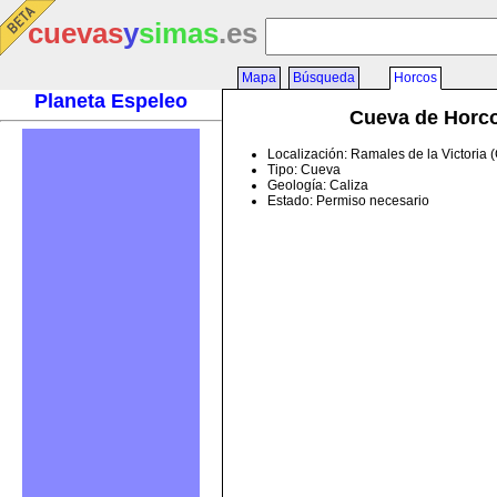
cuevas
y
simas
.es
Mapa
Búsqueda
Horcos
Planeta Espeleo
Cueva de Horc
Localización: Ramales de la Victoria 
Tipo: Cueva
Geología: Caliza
Estado: Permiso necesario