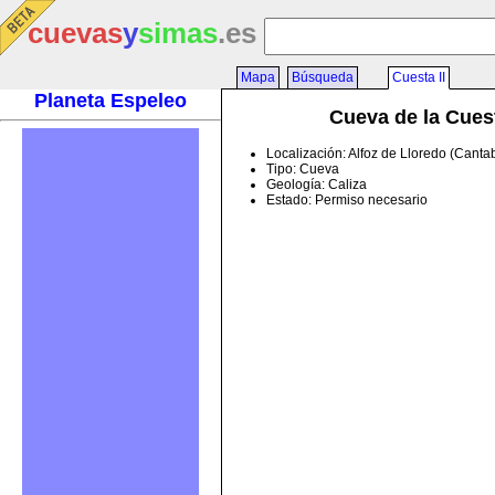
cuevas
y
simas
.es
Mapa
Búsqueda
Cuesta II
Planeta Espeleo
Cueva de la Cuest
Localización: Alfoz de Lloredo (Canta
Tipo: Cueva
Geología: Caliza
Estado: Permiso necesario