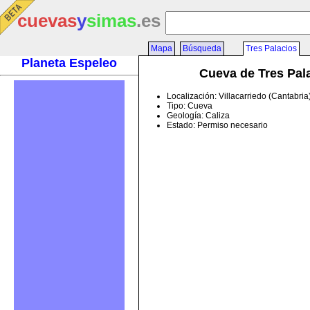
cuevas
y
simas
.es
Mapa
Búsqueda
Tres Palacios
Planeta Espeleo
Cueva de Tres Pal
Localización: Villacarriedo (Cantabri
Tipo: Cueva
Geología: Caliza
Estado: Permiso necesario