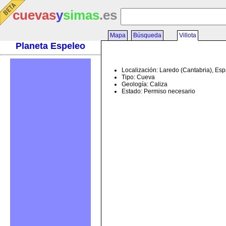
cuevas
y
simas
.es
Mapa
Búsqueda
Villota
Planeta Espeleo
Localización: Laredo (Cantabria), Es
Tipo: Cueva
Geología: Caliza
Estado: Permiso necesario