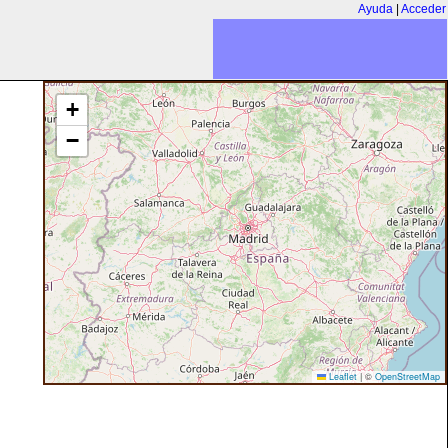
Ayuda
|
Acceder
+
−
Leaflet
|
©
OpenStreetMap