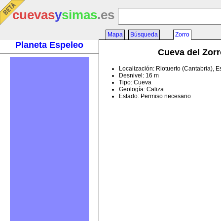
cuevas
y
simas
.es
Mapa
Búsqueda
Zorro
Planeta Espeleo
Cueva del Zorr
Localización: Riotuerto (Cantabria), 
Desnivel: 16 m
Tipo: Cueva
Geología: Caliza
Estado: Permiso necesario