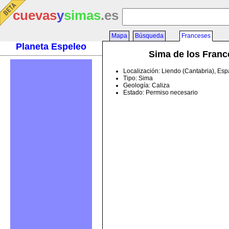
cuevas
y
simas
.es
Mapa
Búsqueda
Franceses
Planeta Espeleo
Sima de los Fran
Localización: Liendo (Cantabria), Es
Tipo: Sima
Geología: Caliza
Estado: Permiso necesario