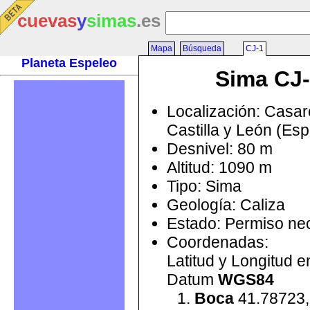
cuevas
y
simas
.es
Mapa
Búsqueda
CJ-1
Planeta Espeleo
Sima CJ
Localización: Casare
Castilla y León (Es
Desnivel: 80 m
Altitud: 1090 m
Tipo: Sima
Geología: Caliza
Estado: Permiso ne
Coordenadas:
Latitud y Longitud 
Datum
WGS84
Boca
41.78723,