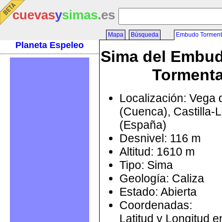
cuevas
y
simas
.es
Mapa
Búsqueda
Embudo Torment
Planeta Espeleo
Sima del Embud
Torment
Localización: Vega
(Cuenca), Castilla
(España)
Desnivel: 116 m
Altitud: 1610 m
Tipo: Sima
Geología: Caliza
Estado: Abierta
Coordenadas:
Latitud y Longitud 