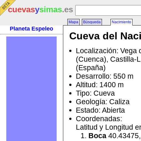
cuevas
y
simas
.es
Mapa
Búsqueda
Nacimiento
Planeta Espeleo
Cueva del Nac
Localización: Vega
(Cuenca), Castilla
(España)
Desarrollo: 550 m
Altitud: 1400 m
Tipo: Cueva
Geología: Caliza
Estado: Abierta
Coordenadas:
Latitud y Longitud 
Boca
40.43475,