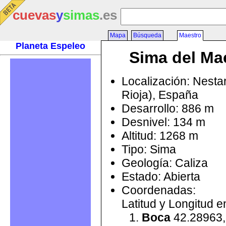
cuevas
y
simas
.es
Mapa
Búsqueda
Maestro
Planeta Espeleo
Sima del Ma
Localización: Nesta
Rioja), España
Desarrollo: 886 m
Desnivel: 134 m
Altitud: 1268 m
Tipo: Sima
Geología: Caliza
Estado: Abierta
Coordenadas:
Latitud y Longitud 
Boca
42.28963,