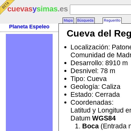
cuevas
y
simas
.es
Mapa
Búsqueda
Reguerillo
Planeta Espeleo
Cueva del Reg
Localización: Paton
Comunidad de Madr
Desarrollo: 8910 m
Desnivel: 78 m
Tipo: Cueva
Geología: Caliza
Estado: Cerrada
Coordenadas:
Latitud y Longitud 
Datum
WGS84
Boca
(Entrada n