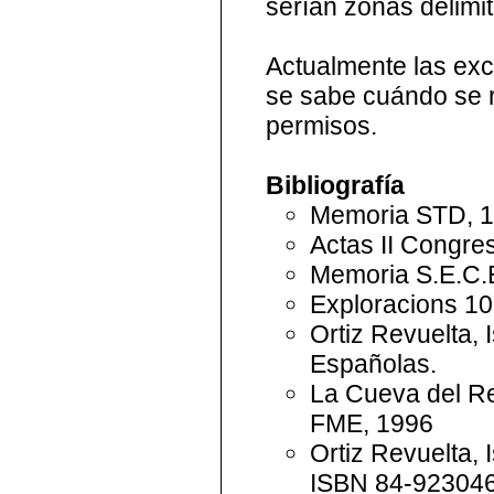
serían zonas delimi
Actualmente las exc
se sabe cuándo se r
permisos.
Bibliografía
Memoria STD, 1
Actas II Congre
Memoria S.E.C.E
Exploracions 10
Ortiz Revuelta, 
Españolas.
La Cueva del Reg
FME, 1996
Ortiz Revuelta, 
ISBN 84-923046