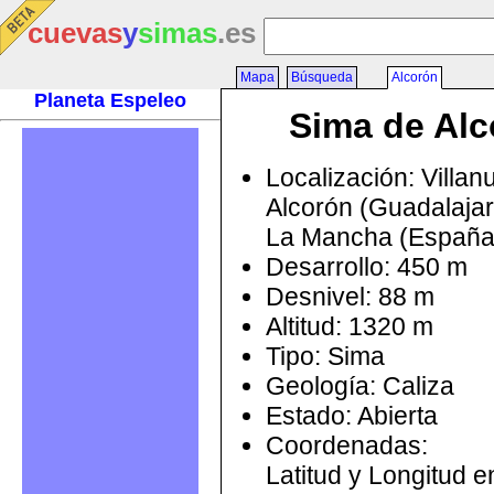
cuevas
y
simas
.es
Mapa
Búsqueda
Alcorón
Planeta Espeleo
Sima de Alc
Localización: Villa
Alcorón (Guadalajara
La Mancha (España
Desarrollo: 450 m
Desnivel: 88 m
Altitud: 1320 m
Tipo: Sima
Geología: Caliza
Estado: Abierta
Coordenadas:
Latitud y Longitud 