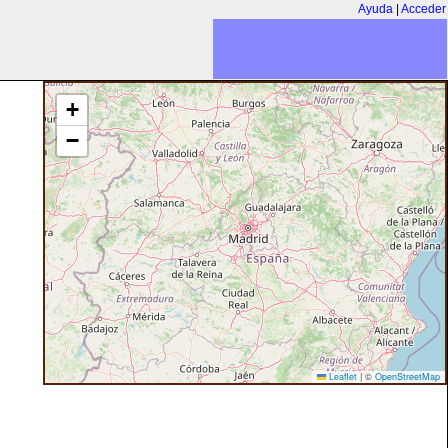
Ayuda
|
Acceder
+
−
Leaflet
|
©
OpenStreetMap