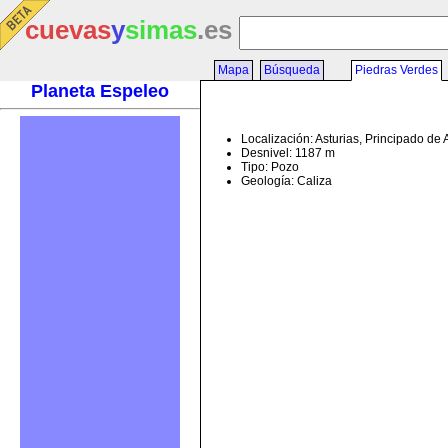
cuevas
y
simas
.es
Mapa
Búsqueda
Piedras Verdes
Planeta Espeleo
Localización: Asturias, Principado de 
Desnivel: 1187 m
Tipo: Pozo
Geología: Caliza