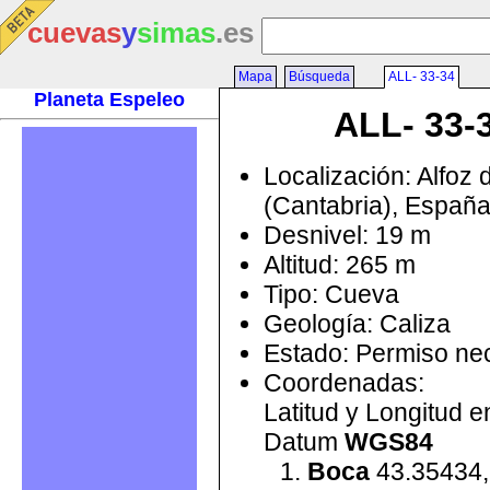
cuevas
y
simas
.es
Mapa
Búsqueda
ALL- 33-34
Planeta Espeleo
ALL- 33-
Localización: Alfoz 
(Cantabria), Españ
Desnivel: 19 m
Altitud: 265 m
Tipo: Cueva
Geología: Caliza
Estado: Permiso ne
Coordenadas:
Latitud y Longitud 
Datum
WGS84
Boca
43.35434,