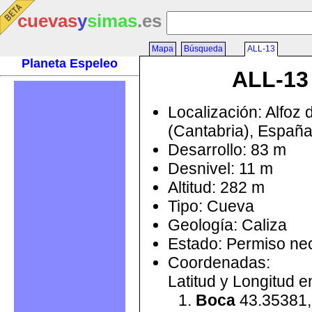
cuevas
y
simas
.es
Mapa
Búsqueda
ALL-13
Planeta Espeleo
ALL-13
Localización: Alfoz 
(Cantabria), Españ
Desarrollo: 83 m
Desnivel: 11 m
Altitud: 282 m
Tipo: Cueva
Geología: Caliza
Estado: Permiso ne
Coordenadas:
Latitud y Longitud 
Boca
43.35381,