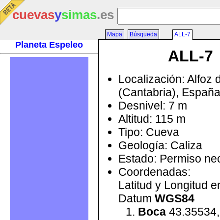
cuevas
y
simas
.es
Mapa
Búsqueda
ALL-7
Planeta Espeleo
ALL-7
Localización: Alfoz 
(Cantabria), Españ
Desnivel: 7 m
Altitud: 115 m
Tipo: Cueva
Geología: Caliza
Estado: Permiso ne
Coordenadas:
Latitud y Longitud 
Datum
WGS84
Boca
43.35534,