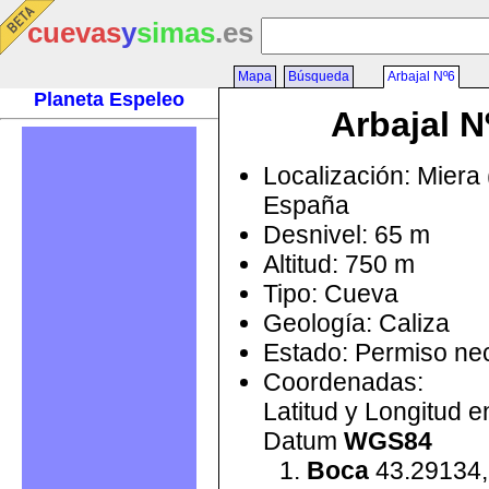
cuevas
y
simas
.es
Mapa
Búsqueda
Arbajal Nº6
Planeta Espeleo
Arbajal N
Localización: Miera 
España
Desnivel: 65 m
Altitud: 750 m
Tipo: Cueva
Geología: Caliza
Estado: Permiso ne
Coordenadas:
Latitud y Longitud 
Datum
WGS84
Boca
43.29134,