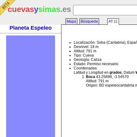
cuevas
y
simas
.es
Mapa
Búsqueda
AT 11
Planeta Espeleo
Localización: Soba (Cantabria), Espa
Desnivel: 18 m
Altitud: 791 m
Tipo: Cueva
Geología: Caliza
Estado: Permiso necesario
Coordenadas:
Latitud y Longitud en
grados
, Datum
Boca
43.25898, -3.54570
Altitud: 791 m
Origen: BD espeleocantabria.