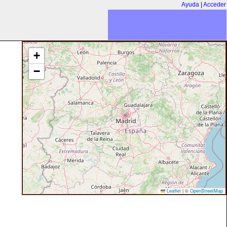
Ayuda
|
Acceder
+
−
Leaflet
|
©
OpenStreetMap