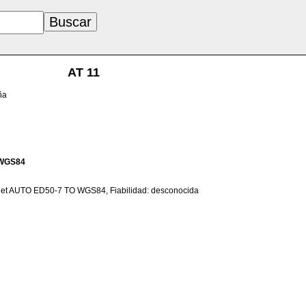
AT 11
ña
WGS84
net AUTO ED50-7 TO WGS84, Fiabilidad: desconocida