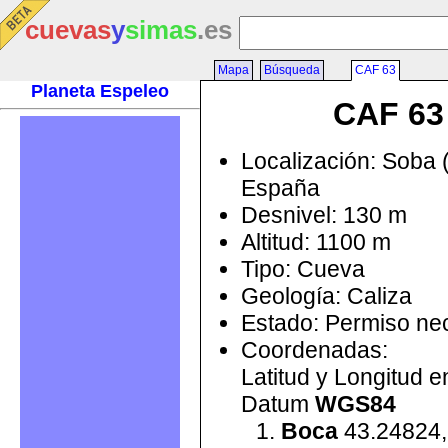
cuevas
y
simas
.es
Mapa
Búsqueda
CAF 63
Planeta Espeleo
CAF 63
Localización: Soba 
España
Desnivel: 130 m
Altitud: 1100 m
Tipo: Cueva
Geología: Caliza
Estado: Permiso ne
Coordenadas:
Latitud y Longitud 
Datum
WGS84
Boca
43.24824,