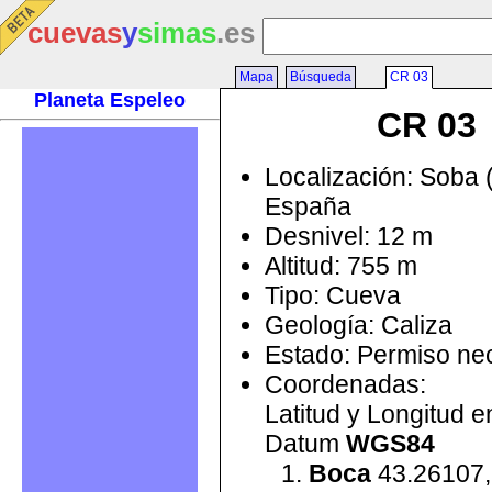
cuevas
y
simas
.es
Mapa
Búsqueda
CR 03
Planeta Espeleo
CR 03
Localización: Soba 
España
Desnivel: 12 m
Altitud: 755 m
Tipo: Cueva
Geología: Caliza
Estado: Permiso ne
Coordenadas:
Latitud y Longitud 
Datum
WGS84
Boca
43.26107,