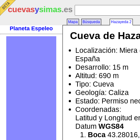
cuevas
y
simas
.es
Mapa
Búsqueda
Hazayeda 2
Planeta Espeleo
Cueva de Haz
Localización: Miera 
España
Desarrollo: 15 m
Altitud: 690 m
Tipo: Cueva
Geología: Caliza
Estado: Permiso ne
Coordenadas:
Latitud y Longitud 
Datum
WGS84
Boca
43.28016,