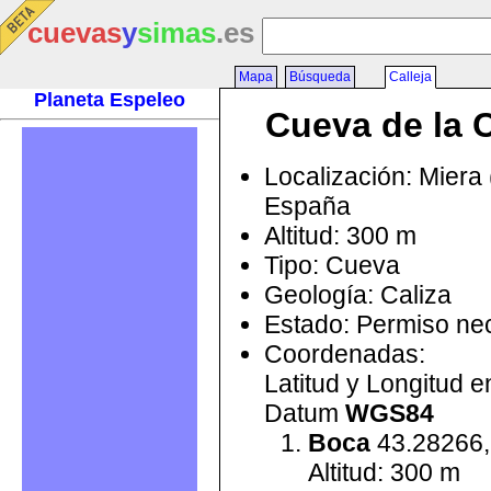
cuevas
y
simas
.es
Mapa
Búsqueda
Calleja
Planeta Espeleo
Cueva de la C
Localización: Miera 
España
Altitud: 300 m
Tipo: Cueva
Geología: Caliza
Estado: Permiso ne
Coordenadas:
Latitud y Longitud 
Datum
WGS84
Boca
43.28266,
Altitud: 300 m