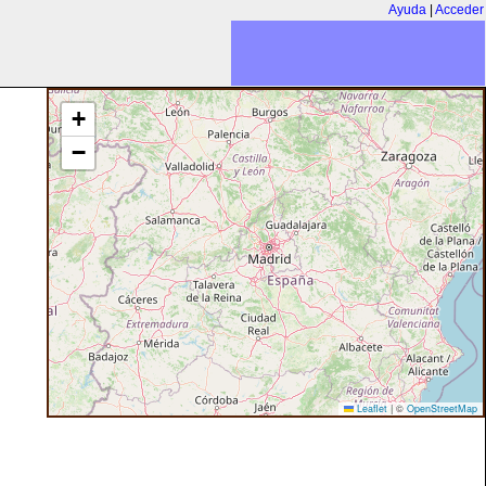
Ayuda
|
Acceder
+
−
Leaflet
|
©
OpenStreetMap