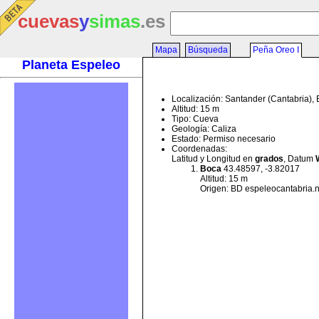
cuevas
y
simas
.es
Mapa
Búsqueda
Peña Oreo I
Planeta Espeleo
Localización: Santander (Cantabria),
Altitud: 15 m
Tipo: Cueva
Geología: Caliza
Estado: Permiso necesario
Coordenadas:
Latitud y Longitud en
grados
, Datum
Boca
43.48597, -3.82017
Altitud: 15 m
Origen: BD espeleocantabria.