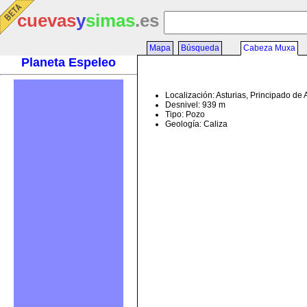
cuevas
y
simas
.es
Mapa
Búsqueda
Cabeza Muxa
Planeta Espeleo
Localización: Asturias, Principado de 
Desnivel: 939 m
Tipo: Pozo
Geología: Caliza