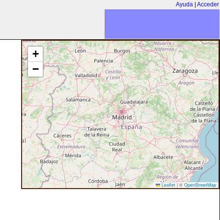
Ayuda
|
Acceder
+
−
Leaflet
|
©
OpenStreetMap