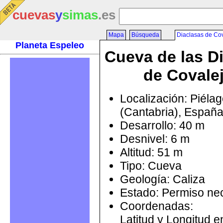
cuevas
y
simas
.es
Mapa
Búsqueda
Diaclasas de Co
Planeta Espeleo
Cueva de las D
de Covale
Localización: Piéla
(Cantabria), Españ
Desarrollo: 40 m
Desnivel: 6 m
Altitud: 51 m
Tipo: Cueva
Geología: Caliza
Estado: Permiso ne
Coordenadas:
Latitud y Longitud 