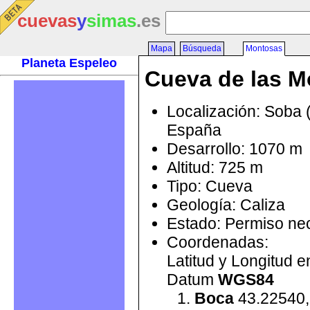
cuevas
y
simas
.es
Mapa
Búsqueda
Montosas
Planeta Espeleo
Cueva de las M
Localización: Soba 
España
Desarrollo: 1070 m
Altitud: 725 m
Tipo: Cueva
Geología: Caliza
Estado: Permiso ne
Coordenadas:
Latitud y Longitud 
Datum
WGS84
Boca
43.22540,