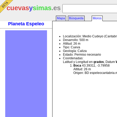
cuevas
y
simas
.es
Mapa
Búsqueda
Moros
Planeta Espeleo
Localización: Medio Cudeyo (Cantabr
Desarrollo: 500 m
Altitud: 26 m
Tipo: Cueva
Geología: Caliza
Estado: Permiso necesario
Coordenadas:
Latitud y Longitud en
grados
, Datum
Boca
43.39311, -3.79958
Altitud: 26 m
Origen: BD espeleocantabria.