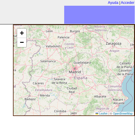
Ayuda
|
Acceder
+
−
Leaflet
|
©
OpenStreetMap