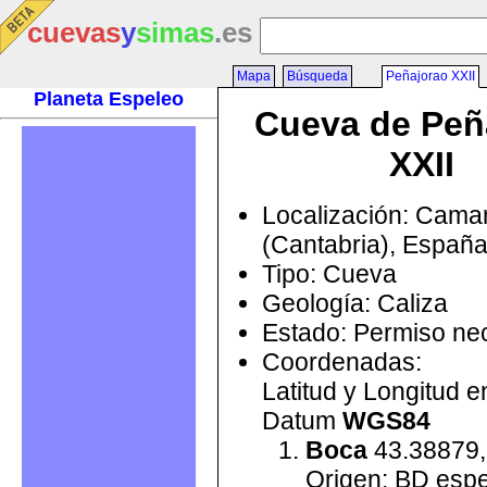
cuevas
y
simas
.es
Mapa
Búsqueda
Peñajorao XXII
Planeta Espeleo
Cueva de Peñ
XXII
Localización: Cama
(Cantabria), Españ
Tipo: Cueva
Geología: Caliza
Estado: Permiso ne
Coordenadas:
Latitud y Longitud 
Datum
WGS84
Boca
43.38879,
Origen: BD esp