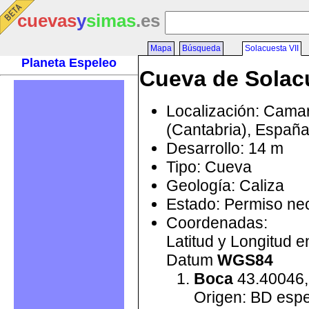
cuevas
y
simas
.es
Mapa
Búsqueda
Solacuesta VII
Planeta Espeleo
Cueva de Solacu
Localización: Cama
(Cantabria), Españ
Desarrollo: 14 m
Tipo: Cueva
Geología: Caliza
Estado: Permiso ne
Coordenadas:
Latitud y Longitud 
Datum
WGS84
Boca
43.40046,
Origen: BD esp