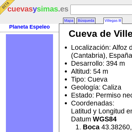
cuevas
y
simas
.es
Mapa
Búsqueda
Villegas III
Planeta Espeleo
Cueva de Ville
Localización: Alfoz 
(Cantabria), Españ
Desarrollo: 394 m
Altitud: 54 m
Tipo: Cueva
Geología: Caliza
Estado: Permiso ne
Coordenadas:
Latitud y Longitud 
Datum
WGS84
Boca
43.38260,