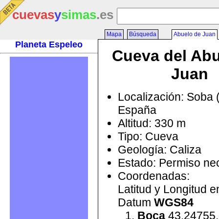
cuevas
y
simas
.es
Mapa
Búsqueda
Abuelo de Juan
Planeta Espeleo
Cueva del Abu
Juan
Localización: Soba 
España
Altitud: 330 m
Tipo: Cueva
Geología: Caliza
Estado: Permiso ne
Coordenadas:
Latitud y Longitud 
Datum
WGS84
Boca
43.24755,