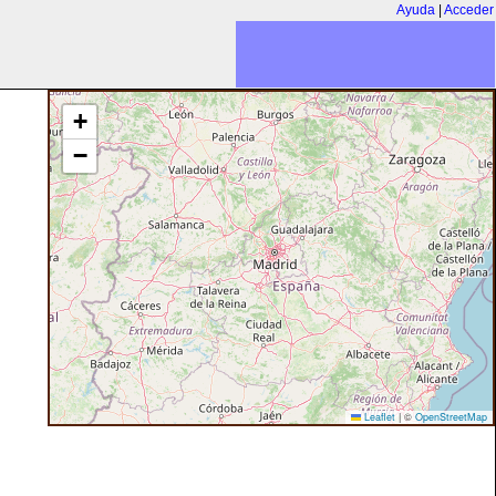
Ayuda
|
Acceder
+
−
Leaflet
|
©
OpenStreetMap