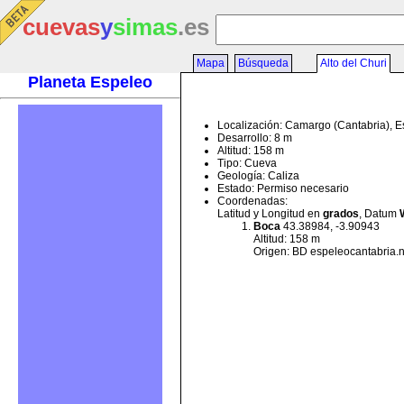
cuevas
y
simas
.es
Mapa
Búsqueda
Alto del Churi
Planeta Espeleo
Localización: Camargo (Cantabria), 
Desarrollo: 8 m
Altitud: 158 m
Tipo: Cueva
Geología: Caliza
Estado: Permiso necesario
Coordenadas:
Latitud y Longitud en
grados
, Datum
Boca
43.38984, -3.90943
Altitud: 158 m
Origen: BD espeleocantabria.